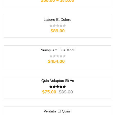
$
50.00
–
$
75.00
Labore Et Dolore
$
89.00
Numquam Eius Modi
$
454.00
Quia Voluptas Sit As
-16%
$
75.00
$
89.00
Veritatis Et Quasi